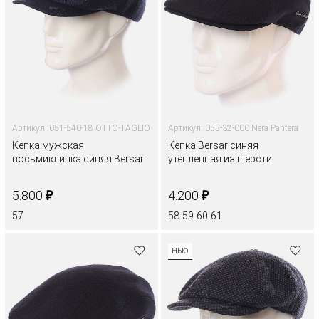
Артикул: 051-540-18 OTTO-TAGLIO
Артикул: 055-32-000 Nera Pantera
Кепка мужская
Кепка Bersar синяя
восьмиклинка синяя Bersar
утеплённая из шерсти
₽
₽
5.800
4.200
57
58
59
60
61
НЬЮ