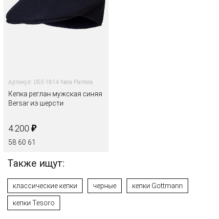
Артикул: 055-1814 Nera Pantera
Кепка реглан мужская синяя
Bersar из шерсти
₽
4.200
58
60
61
Также ищут:
классические кепки
черные
кепки Gottmann
кепки Tesoro