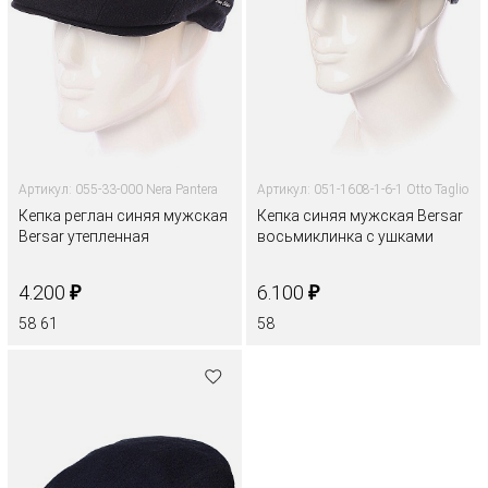
Артикул: 055-33-000 Nera Pantera
Артикул: 051-1608-1-6-1 Otto Taglio
Кепка реглан синяя мужская
Кепка синяя мужская Bersar
Bersar утепленная
восьмиклинка с ушками
₽
₽
4.200
6.100
58
61
58