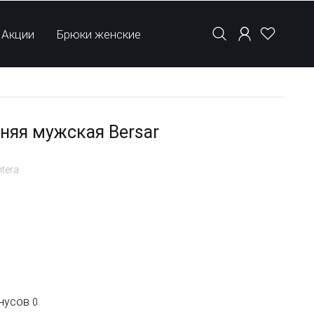
Акции
Брюки женские
иняя мужская Bersar
tera
онусов
0