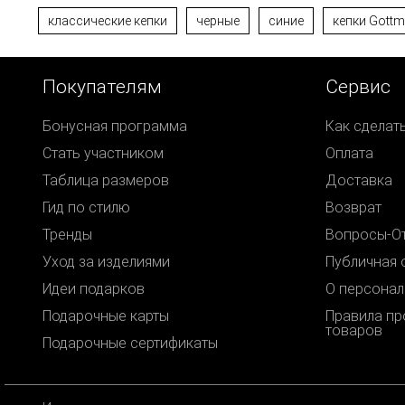
классические кепки
черные
синие
кепки Gott
Покупателям
Сервис
Бонусная программа
Как сделат
Стать участником
Оплата
Таблица размеров
Доставка
Гид по стилю
Возврат
Тренды
Вопросы-О
Уход за изделиями
Публичная 
Идеи подарков
О персонал
Подарочные карты
Правила п
товаров
Подарочные сертификаты