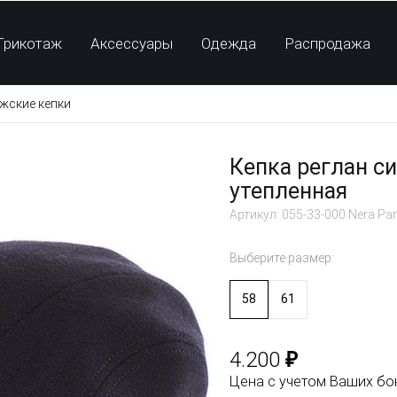
Трикотаж
Аксессуары
Одежда
Распродажа
жские кепки
Кепка реглан с
утепленная
Артикул: 055-33-000 Nera Pan
Выберите размер:
58
61
₽
4.200
Цена с учетом Ваших б