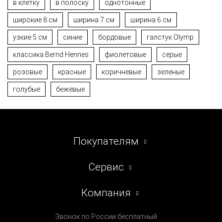
в клетку
в полоску
однотонные
широкие 8 см
ширина 7 см
ширина 6 см
узкие 5 см
синие
бордовые
галстук Olymp
классика Bernd Hennes
фиолетовые
серые
розовые
красные
коричневые
зеленые
голубые
бежевые
Покупателям
Сервис
Компания
Звонок по России бесплатный