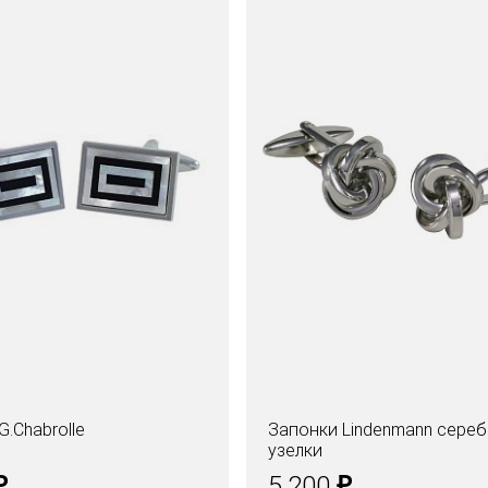
G.Chabrolle
Запонки Lindenmann сере
узелки
₽
₽
5.200