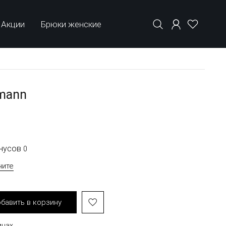
Акции
Брюки женские
mann
онусов
0
чите
бавить в корзину
инах