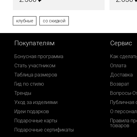
клубные
со скидкой
Покупателям
Сервис
Бонусная программа
Как сделат
Стать участником
Оплата
Таблица размеров
Доставка
Гид по стилю
Возврат
Тренды
Вопросы-О
Уход за изделиями
Публичная 
Идеи подарков
О персонал
Подарочные карты
Правила п
товаров
Подарочные сертификаты