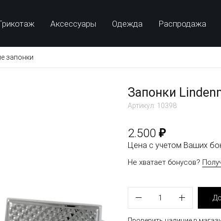
Трикотаж
Аксессуары
Одежда
Распродажа
е запонки
Запонки Linden
Артикул: 10398
₽
2.500
Цена с учетом Ваших б
Не хватает бонусов?
Полу
1
До
Проверить наличие в магаз