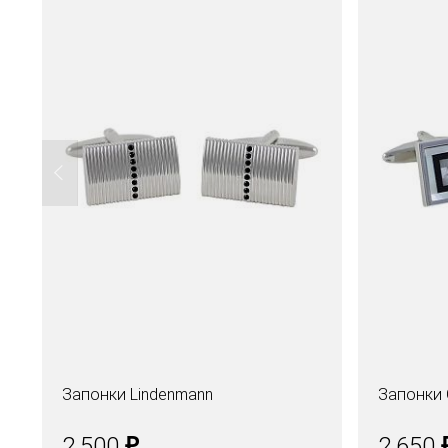
Запонки Lindenmann
Запонки 
₽
2.500
2.650