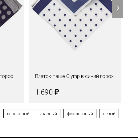
 горох
Платок-паше Olymp в синий горох
Пл
из
₽
1.690
1
хлопковый
красный
фиолетовый
серый