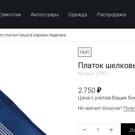
Трикотаж
Аксессуары
Одежда
Распродажа
е платки-паше в карман пиджака
НЬЮ
Платок шелковы
Артикул: 2730-1
₽
2.750
Цена с учетом Ваших б
Не хватает бонусов?
Полу
1
До