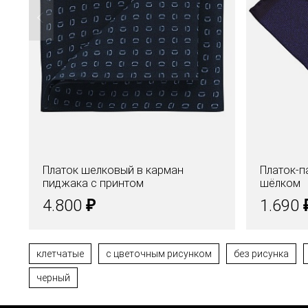
Платок шелковый в карман
Платок-п
пиджака с принтом
шёлком
₽
4.800
1.690
клетчатые
с цветочным рисунком
без рисунка
черный