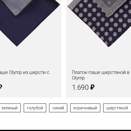
аше Olymp из шерсти с
Платок-паше шерстяной в
Olymp
₽
₽
1.690
зеленый
голубой
синий
коричневый
шерстяной