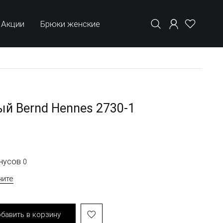
Акции
Брюки женские
й Bernd Hennes 2730-1
онусов
0
чите
бавить в корзину