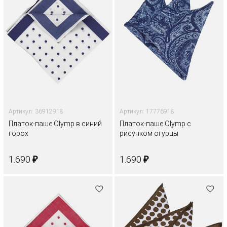
Артикул: 36912918
Артикул: 17776918
Платок-паше Olymp в синий
Платок-паше Olymp с
горох
рисунком огурцы
₽
₽
1.690
1.690