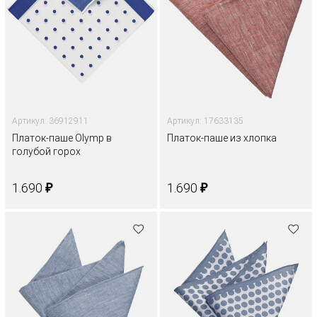
Артикул: 36912911
Артикул: 17633135
Платок-паше Olymp в
Платок-паше из хлопка
голубой горох
₽
₽
1.690
1.690