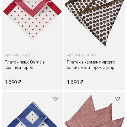
Артикул: 36912930
Артикул: 17613128
Платок-паше Olymp в
Платок в карман пиджака
красный горох
коричневый горох Olymp
₽
₽
1.690
1.690