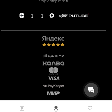
info@olymp-men.ru