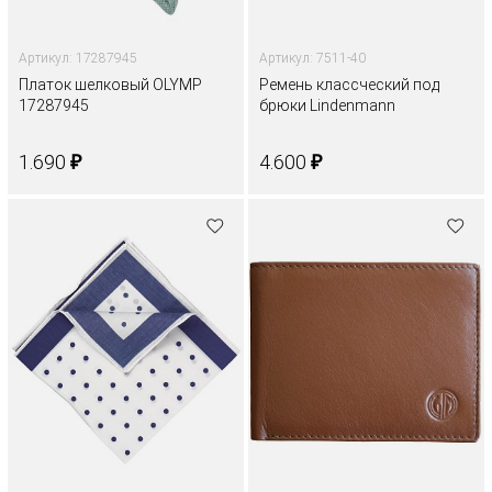
Артикул: 17287945
Артикул: 7511-40
Платок шелковый OLYMP
Ремень классческий под
17287945
брюки Lindenmann
₽
₽
1.690
4.600