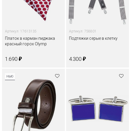
Артикул: 17613135
Артикул: 758801
Платок в карман пиджака
Подтяжки серые в клетку
красный горох Olymp
₽
₽
1.690
4.300
НЬЮ