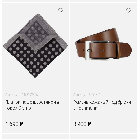
Артикул: 46912267
Артикул: 961-21
Платок-паше шерстяной в
Ремень кожаный под брюки
горох Olymp
Lindenmann
₽
₽
1.690
3.900