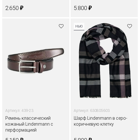
₽
₽
2.650
5.800
НЬЮ
Артикул: 439-23
Артикул: 630805603
Ремень классический
Шарф Lindenmann в серо-
кожаный Lindenmann с
коричневую клетку
перформацией