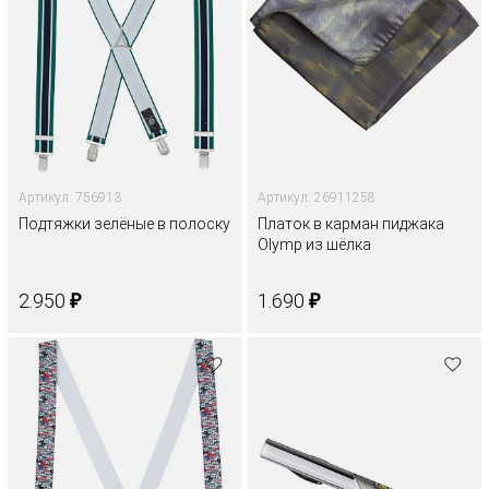
Артикул: 756913
Артикул: 26911258
Подтяжки зелёные в полоску
Платок в карман пиджака
Olymp из шёлка
₽
₽
2.950
1.690