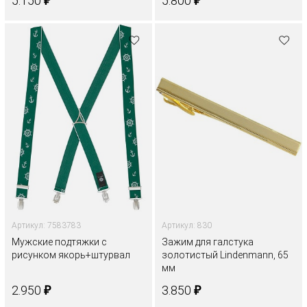
₽
₽
5.150
5.800
Артикул: 7583783
Артикул: 830
Мужские подтяжки с
Зажим для галстука
рисунком якорь+штурвал
золотистый Lindenmann, 65
мм
₽
₽
2.950
3.850