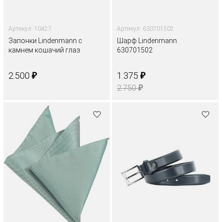
Артикул: 10427
Артикул: 630701502
Запонки Lindenmann с
Шарф Lindenmann
камнем кошачий глаз
630701502
₽
₽
2.500
1.375
₽
2.750