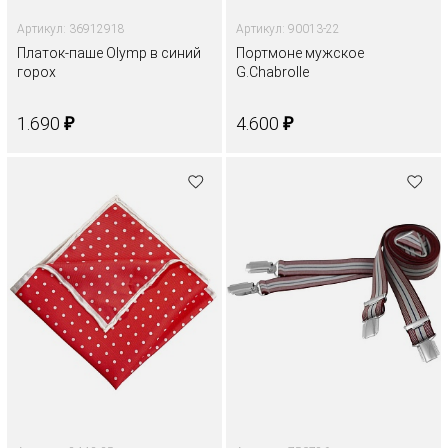
Артикул: 36912918
Артикул: 90013-22
Платок-паше Olymp в синий
Портмоне мужское
горох
G.Chabrolle
₽
₽
1.690
4.600