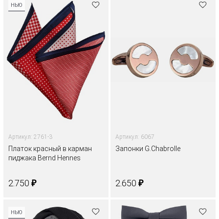
НЬЮ
Артикул: 2761-3
Артикул: 6067
Платок красный в карман
Запонки G.Chabrolle
пиджака Bernd Hennes
₽
₽
2.750
2.650
НЬЮ