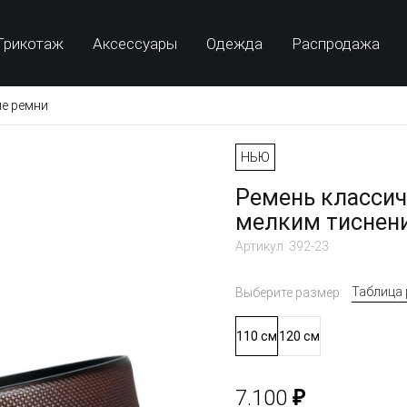
Трикотаж
Аксессуары
Одежда
Распродажа
е ремни
НЬЮ
Ремень классич
мелким тиснен
Артикул: 392-23
Таблица
Выберите размер:
110 см
120 см
₽
7.100