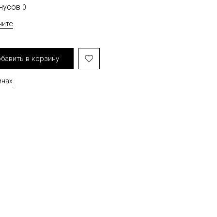
онусов
0
чите
бавить в корзину
инах