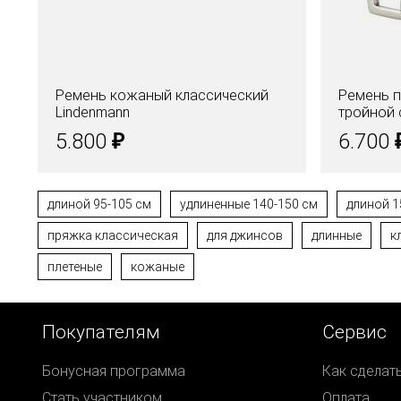
Ремень кожаный классический
Ремень п
Lindenmann
тройной 
₽
5.800
6.700
длиной 95-105 см
удлиненные 140-150 см
длиной 1
пряжка классическая
для джинсов
длинные
к
плетеные
кожаные
Покупателям
Сервис
Бонусная программа
Как сделат
Стать участником
Оплата