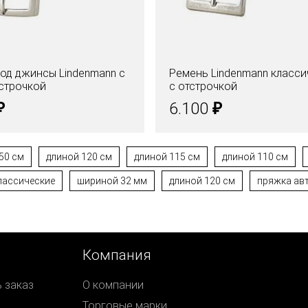
од джинсы Lindenmann с
Ремень Lindenmann класси
строчкой
с отстрочкой
₽
₽
6.100
50 см
длиной 120 см
длиной 115 см
длиной 110 см
лассические
шириной 32 мм
длиной 120 см
пряжка ав
Компания
ь заказ
О компании
Торговые марки