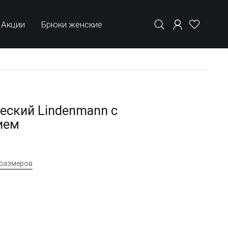
Акции
Брюки женские
еский Lindenmann с
ием
 размеров