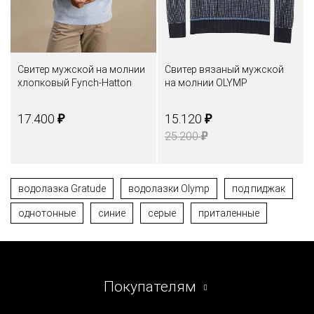
Свитер мужской на молнии
Свитер вязаный мужской
хлопковый Fynch-Hatton
на молнии OLYMP
₽
₽
17.400
15.120
₽
25.200
водолазка Gratude
водолазки Olymp
под пиджак
однотонные
синие
серые
приталенные
Покупателям