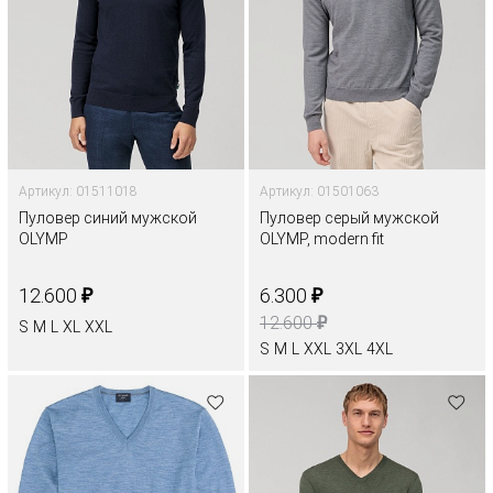
Артикул: 01511018
Артикул: 01501063
Пуловер синий мужской
Пуловер серый мужской
OLYMP
OLYMP, modern fit
₽
₽
12.600
6.300
₽
12.600
S
M
L
XL
XXL
S
M
L
XXL
3XL
4XL