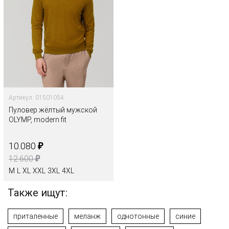
Артикул: 01501054
Пуловер жёлтый мужской
OLYMP, modern fit
₽
10.080
₽
12.600
M
L
XL
XXL
3XL
4XL
Также ищут:
приталенные
меланж
однотонные
синие