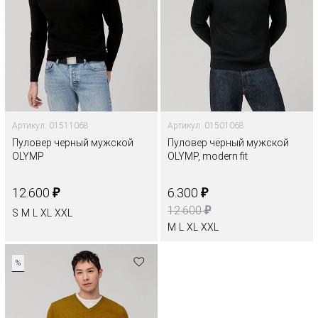
Артикул: 01511068
Артикул: 01501068
Пуловер черный мужской
Пуловер чёрный мужской
OLYMP
OLYMP, modern fit
₽
₽
12.600
6.300
₽
12.600
S
M
L
XL
XXL
M
L
XL
XXL
%