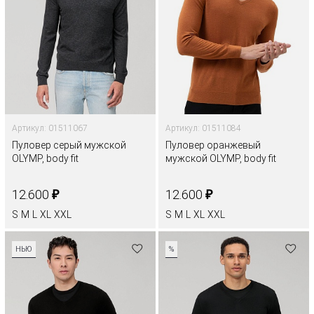
Артикул: 01511067
Артикул: 01511084
Пуловер серый мужской
Пуловер оранжевый
OLYMP, body fit
мужской OLYMP, body fit
₽
₽
12.600
12.600
S
M
L
XL
XXL
S
M
L
XL
XXL
НЬЮ
%