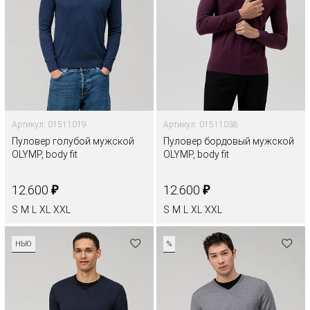
Артикул: 01511019
Артикул: 01511038
Пуловер голубой мужской
Пуловер бордовый мужской
OLYMP, body fit
OLYMP, body fit
₽
₽
12.600
12.600
S
M
L
XL
XXL
S
M
L
XL
XXL
НЬЮ
%