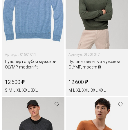
Артикул: 01501011
Артикул: 01501047
Пуловер голубой мужской
Пуловер зелёный мужской
OLYMP, modern fit
OLYMP, modern fit
₽
₽
12.600
12.600
S
M
L
XL
XXL
3XL
M
L
XL
XXL
3XL
4XL