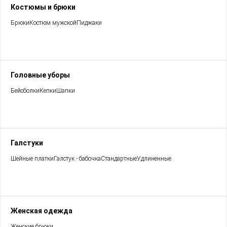
Костюмы и брюки
Брюки
Костюм мужской
Пиджаки
Головные уборы
Бейсболки
Кепки
Шапки
Галстуки
Шейные платки
Галстук - бабочка
Стандартные
Удлиненные
Женская одежда
Женские брюки