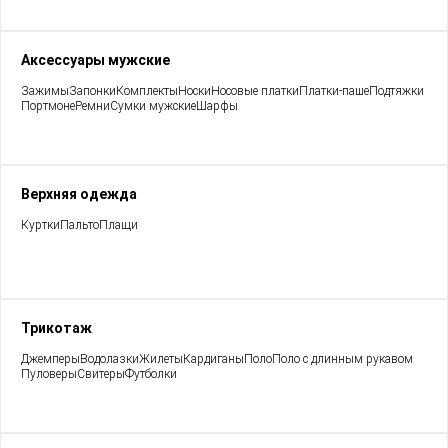
Аксессуары мужские
Зажимы
Запонки
Комплекты
Носки
Носовые платки
Платки-паше
Подтяжки
Портмоне
Ремни
Сумки мужские
Шарфы
Верхняя одежда
Куртки
Пальто
Плащи
Трикотаж
Джемперы
Водолазки
Жилеты
Кардиганы
Поло
Поло с длинным рукавом
Пуловеры
Свитеры
Футболки