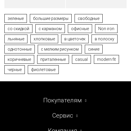
зеленые
большие размеры
свободные
со скидкой
с карманом
офисные
Non iron
льняные
хлопковые
в цветочек
в полоску
однотонные
с мелким рисунком
синие
коричневые
приталенные
casual
modern fit
черные
фиолетовые
Покупателям
Сервис
Компания