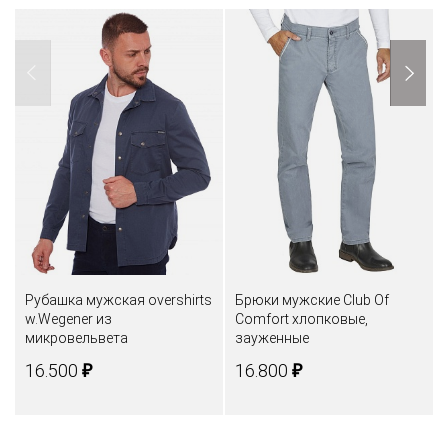
Рубашка мужская оvershirts
Брюки мужские Club Of
w.Wegener из
Comfort хлопковые,
микровельвета
зауженные
₽
₽
16.500
16.800