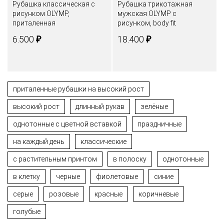
Рубашка классическая с
Рубашка трикотажная
рисунком OLYMP,
мужская OLYMP с
приталенная
рисунком, body fit
₽
₽
6.500
18.400
приталенные рубашки на высокий рост
высокий рост
длинный рукав
зелёные
однотонные с цветной вставкой
праздничные
на каждый день
классические
с растительным принтом
в полоску
однотонные
в клетку
черные
фиолетовые
синие
серые
розовые
красные
коричневые
голубые