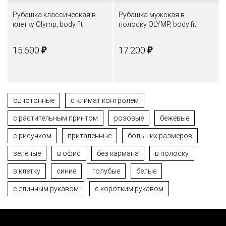
Рубашка классическая в
Рубашка мужская в
клетку Olymp, body fit
полоску OLYMP, body fit
₽
₽
15.600
17.200
однотонные
с климат контролем
с растительным принтом
розовые
бежевые
с рисунком
приталенные
больших размеров
зеленые
в офис
без кармана
в полоску
в клетку
синие
голубые
белые
с длинным рукавом
с коротким рукавом