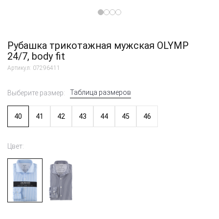
Рубашка трикотажная мужская OLYMP
24/7, body fit
Артикул: 07296411
Таблица размеров
Выберите размер:
40
41
42
43
44
45
46
Цвет: