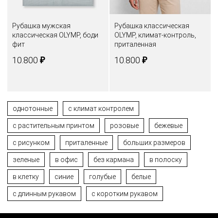
Рубашка мужская
Рубашка классическая
классическая OLYMP, боди
OLYMP, климат-контроль,
фит
приталенная
₽
₽
10.800
10.800
однотонные
с климат контролем
с растительным принтом
розовые
бежевые
с рисунком
приталенные
больших размеров
зеленые
в офис
без кармана
в полоску
в клетку
синие
голубые
белые
с длинным рукавом
с коротким рукавом