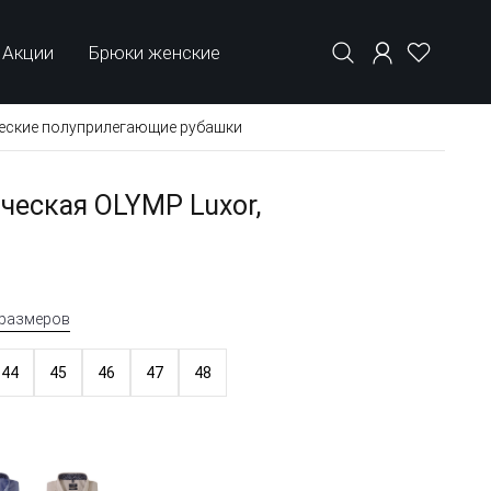
Акции
Брюки женские
еские полуприлегающие рубашки
ческая OLYMP Luxor,
 размеров
44
45
46
47
48