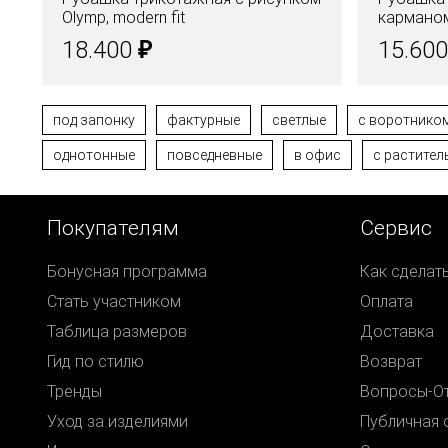
Olymp, modern fit
карманом
воротни
₽
18.400
15.60
под запонку
фактурные
светлые
c воротником
однотонные
повседневные
в офис
с растите
Покупателям
Сервис
Бонусная программа
Как сделат
Стать участником
Оплата
Таблица размеров
Доставка
Гид по стилю
Возврат
Тренды
Вопросы-О
Уход за изделиями
Публичная 