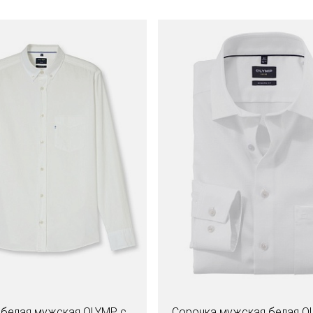
белая мужская OLYMP с
Сорочка мужская белая O