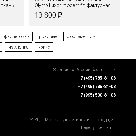
я ткань
Olymp Luxor, modern fit, фактурная
OL
₽
13.800
1
фиолетовые
розовые
с орнаментом
из хлопка
яркие
Звонок по России бесплатный
+7 (495) 785-81-08
+7 (495) 785-81-08
+7 (995) 500-81-08
115280, г. Москва, ул. Ленинская Cлобода, 26
info@olymp-men.ru