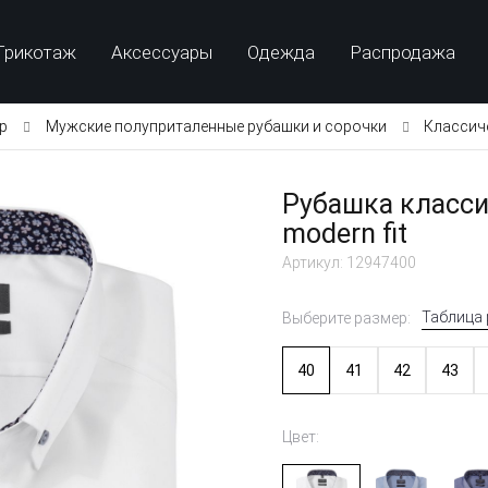
Трикотаж
Аксессуары
Одежда
Распродажа
p
Мужские полуприталенные рубашки и сорочки
Классич
Рубашка класси
modern fit
Артикул: 12947400
Таблица
Выберите размер:
40
41
42
43
Цвет: