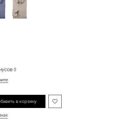
онусов
0
чите
бавить в корзину
инах