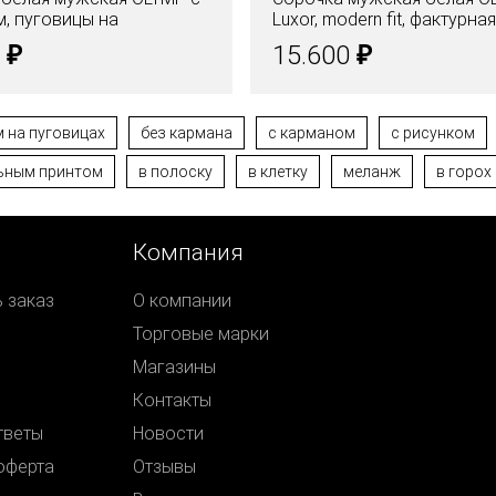
, пуговицы на
Luxor, modern fit, фактурна
ке
₽
₽
0
15.600
 на пуговицах
без кармана
с карманом
с рисунком
льным принтом
в полоску
в клетку
меланж
в горох
Компания
ь заказ
О компании
Торговые марки
Магазины
Контакты
тветы
Новости
оферта
Отзывы