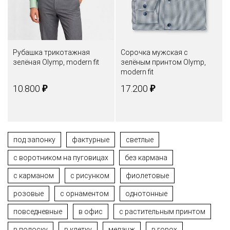
Рубашка трикотажная
Сорочка мужская с
зелёная Olymp, modern fit
зелёным принтом Olymp,
modern fit
₽
₽
10.800
17.200
под запонку
фактурные
светлые
c воротником на пуговицах
без кармана
с карманом
с рисунком
фиолетовые
розовые
с орнаментом
однотонные
повседневные
в офис
с растительным принтом
в полоску
в клетку
меланж
в горох