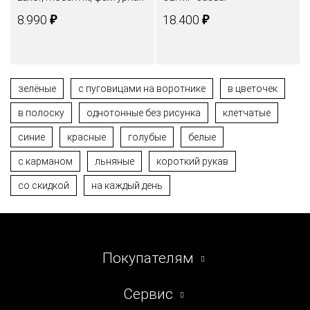
₽
₽
8.990
18.400
зелёные
с пуговицами на воротнике
в цветочек
в полоску
однотонные без рисунка
клетчатые
синие
красные
голубые
белые
с карманом
льняные
короткий рукав
со скидкой
на каждый день
Покупателям
Сервис