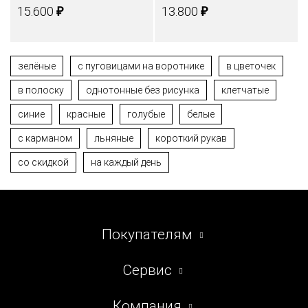
₽
₽
15.600
13.800
зелёные
с пуговицами на воротнике
в цветочек
в полоску
однотонные без рисунка
клетчатые
синие
красные
голубые
белые
с карманом
льняные
короткий рукав
со скидкой
на каждый день
Покупателям
Сервис
Компания