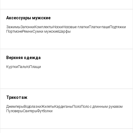
Аксессуары мужские
Зажимы
Запонки
Комплекты
Носки
Носовые платки
Платки-паше
Подтяжки
Портмоне
Ремни
Сумки мужские
Шарфы
Верхняя одежда
Куртки
Пальто
Плащи
Трикотаж
Джемперы
Водолазки
Жилеты
Кардиганы
Поло
Поло с длинным рукавом
Пуловеры
Свитеры
Футболки