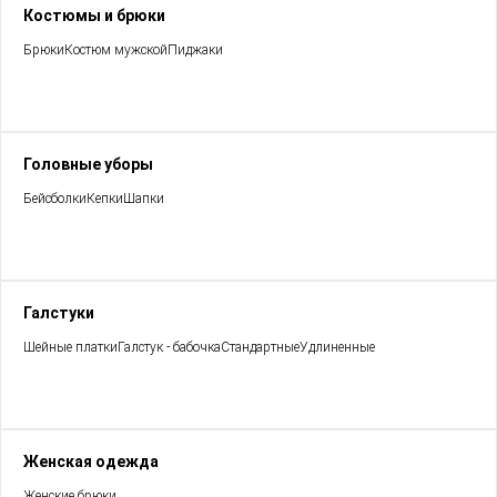
Костюмы и брюки
Брюки
Костюм мужской
Пиджаки
Головные уборы
Бейсболки
Кепки
Шапки
Галстуки
Шейные платки
Галстук - бабочка
Стандартные
Удлиненные
Женская одежда
Женские брюки