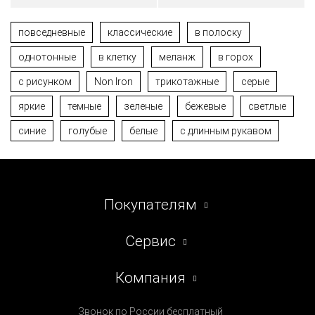
повседневные
классические
в полоску
однотонные
в клетку
меланж
в горох
с рисунком
Non Iron
трикотажные
серые
яркие
темные
зеленые
бежевые
светлые
синие
голубые
белые
с длинным рукавом
Покупателям
Сервис
Компания
Звонок по России бесплатный