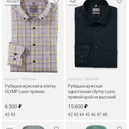
ЗОНДЕР
НЬЮ
Артикул: 10963444
Артикул: 10608949
Рубашка мужская в клетку
Рубашка мужская
OLYMP Luxor прямая
однотонная Olymp Luxor,
прямой крой на высокий
рост
₽
₽
6.500
15.600
42
43
42
43
44
45
46
47
48
НЬЮ