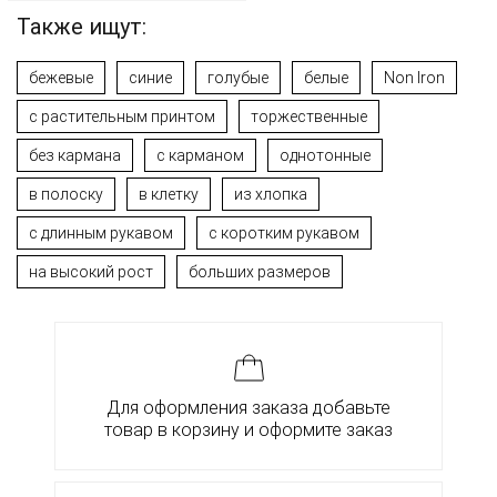
Также ищут:
бежевые
синие
голубые
белые
Non Iron
с растительным принтом
торжественные
без кармана
с карманом
однотонные
в полоску
в клетку
из хлопка
с длинным рукавом
с коротким рукавом
на высокий рост
больших размеров
Для оформления заказа добавьте
товар в корзину и оформите заказ