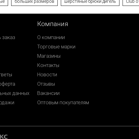
ые
больших размеров
шерстяные брюки дигель
Club o
Компания
ь заказ
О компании
Торговые марки
Магазины
Контакты
тветы
Новости
оферта
Отзывы
ьных данных
Вакансии
родажи
Оптовым покупателям