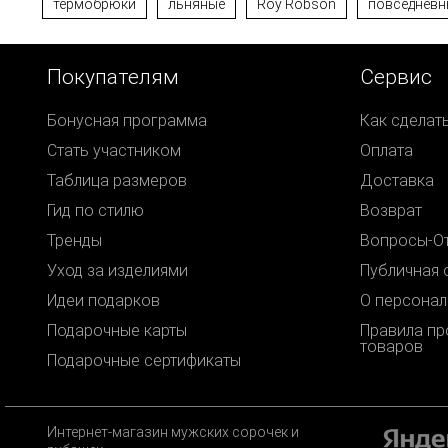
термобрюки
льняные
Roy Robson
повседневн
Покупателям
Сервис
Бонусная программа
Как сделат
Стать участником
Оплата
Таблица размеров
Доставка
Гид по стилю
Возврат
Тренды
Вопросы-О
Уход за изделиями
Публичная 
Идеи подарков
О персонал
Подарочные карты
Правила п
товаров
Подарочные сертификаты
Интернет-магазин мужских сорочек и