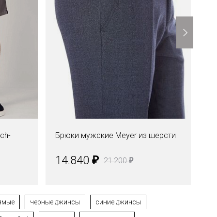
ch-
Брюки мужские Meyer из шерсти
Бр
хл
₽
14.840
1
₽
21.200
ямые
черные джинсы
синие джинсы