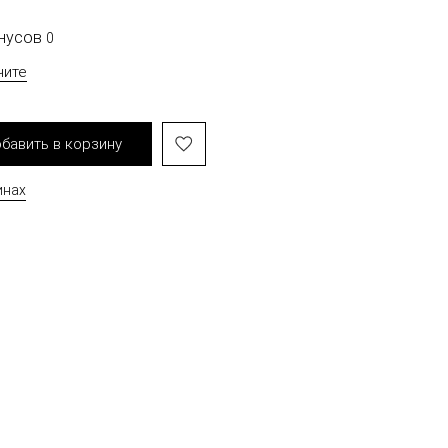
онусов
0
чите
бавить в корзину
инах