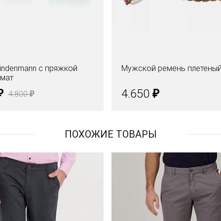
indenmann с пряжкой
Мужской ремень плетены
омат
₽
₽
4.650
₽
4.800
ПОХОЖИЕ ТОВАРЫ