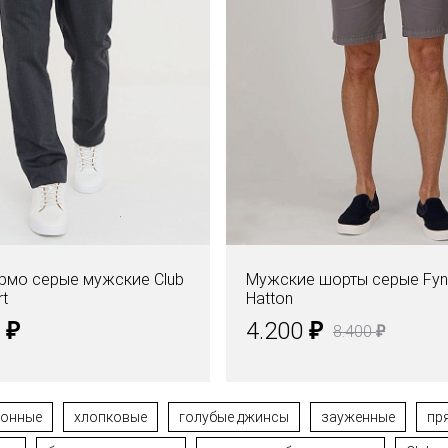
рмо серые мужские Club
Мужские шорты серые Fyn
rt
Hatton
₽
₽
0
4.200
₽
8.400
тонные
хлопковые
голубые джинсы
зауженные
пр