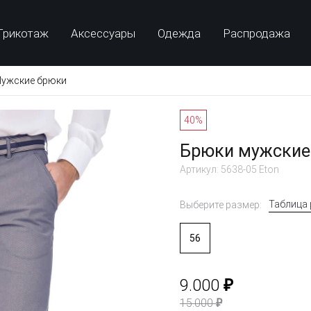
Трикотаж
Аксессуары
Одежда
Распродажа
ужские брюки
40%
Брюки мужские 
Артикул: 5638-05 Eton
Таблица
Выберите размер:
56
₽
9.000
₽
15.000