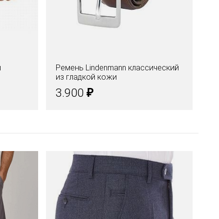
й
Ремень Lindenmann классический
По
из гладкой кожи
на
₽
3.900
2