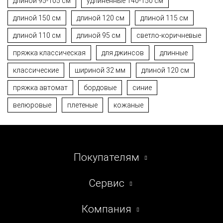
длиной 95-105 см
удлиненные 140-150 см
длиной 150 см
длиной 120 см
длиной 115 см
длиной 110 см
длиной 95 см
светло-коричневые
пряжка классическая
для джинсов
длинные
классические
шириной 32 мм
длиной 120 см
пряжка автомат
бордовые
синие
велюровые
плетеные
кожаные
Покупателям
Сервис
Компания