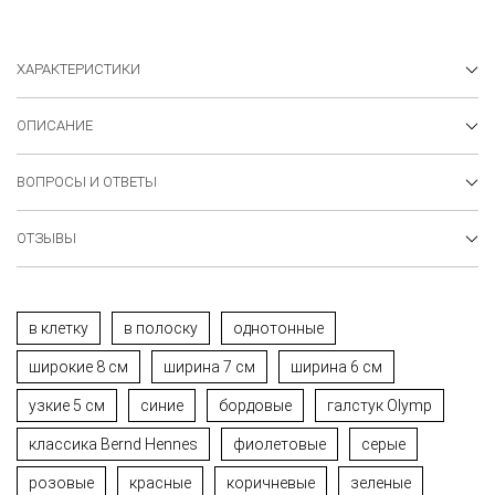
ХАРАКТЕРИСТИКИ
ОПИСАНИЕ
ВОПРОСЫ И ОТВЕТЫ
ОТЗЫВЫ
в клетку
в полоску
однотонные
широкие 8 см
ширина 7 см
ширина 6 см
узкие 5 см
синие
бордовые
галстук Olymp
классика Bernd Hennes
фиолетовые
серые
розовые
красные
коричневые
зеленые