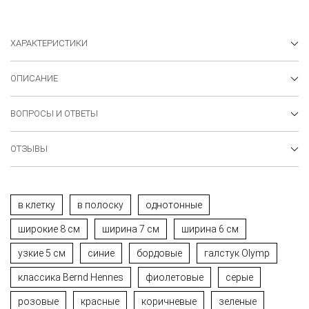
ХАРАКТЕРИСТИКИ
ОПИСАНИЕ
ВОПРОСЫ И ОТВЕТЫ
ОТЗЫВЫ
в клетку
в полоску
однотонные
широкие 8 см
ширина 7 см
ширина 6 см
узкие 5 см
синие
бордовые
галстук Olymp
классика Bernd Hennes
фиолетовые
серые
розовые
красные
коричневые
зеленые