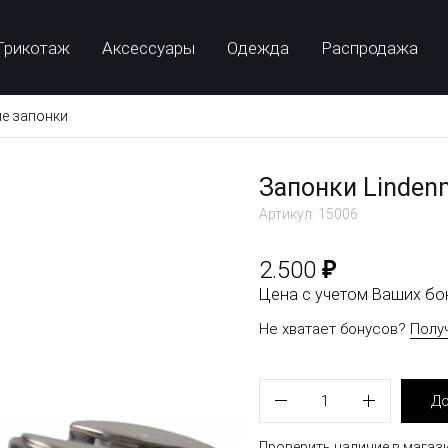
Трикотаж
Аксессуары
Одежда
Распродажа
е запонки
Запонки Linden
Артикул: 15006
₽
2.500
Цена с учетом Ваших б
Не хватает бонусов?
Полу
1
До
Проверить наличие в магаз