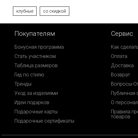
клубные
со скидкой
Покупателям
Сервис
Бонусная программа
Как сделат
Стать участником
Оплата
Таблица размеров
Доставка
Гид по стилю
Возврат
Тренды
Вопросы-О
Уход за изделиями
Публичная 
Идеи подарков
О персонал
Подарочные карты
Правила п
товаров
Подарочные сертификаты