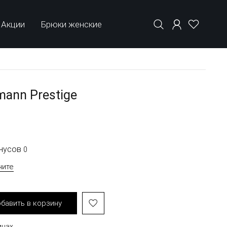
Акции
Брюки женские
mann Prestige
онусов
0
чите
бавить в корзину
инах