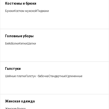
Костюмы и брюки
Брюки
Костюм мужской
Пиджаки
Головные уборы
Бейсболки
Кепки
Шапки
Галстуки
Шейные платки
Галстук - бабочка
Стандартные
Удлиненные
Женская одежда
Женские брюки