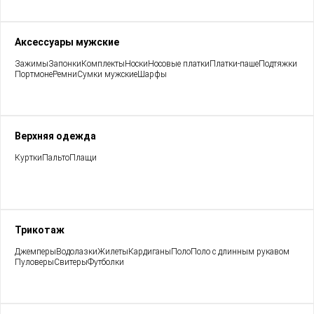
Аксессуары мужские
Зажимы
Запонки
Комплекты
Носки
Носовые платки
Платки-паше
Подтяжки
Портмоне
Ремни
Сумки мужские
Шарфы
Верхняя одежда
Куртки
Пальто
Плащи
Трикотаж
Джемперы
Водолазки
Жилеты
Кардиганы
Поло
Поло с длинным рукавом
Пуловеры
Свитеры
Футболки