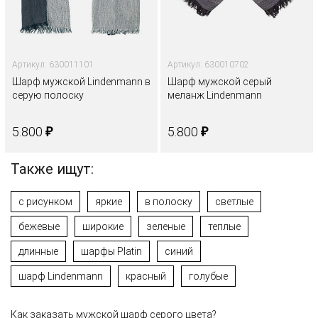
Артикул: 630011101
Артикул: 630010702
Шарф мужской Lindenmann в
Шарф мужской серый
серую полоску
меланж Lindenmann
₽
₽
5.800
5.800
Также ищут:
с рисунком
яркие
в полоску
светлые
бежевые
широкие
зеленые
теплые
длинные
шарфы Platin
синий
шарф Lindenmann
красный
голубые
Как заказать мужской шарф серого цвета?