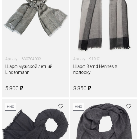
Артикул: 630704003
Артикул: 913-01
Шарф мужской летний
Шарф Bernd Hennes в
Lindenmann
полоску
₽
₽
5.800
3.350
НЬЮ
НЬЮ