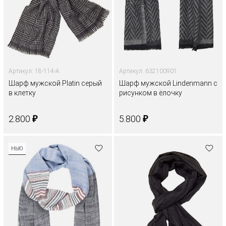
Артикул: 18-114-A
Артикул: 632100901
Шарф мужской Platin серый
Шарф мужской Lindenmann с
в клетку
рисунком в ёлочку
₽
₽
2.800
5.800
НЬЮ