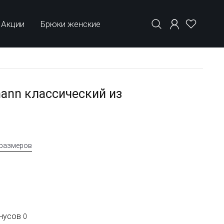
Акции
Брюки женские
ann классический из
 размеров
онусов
0