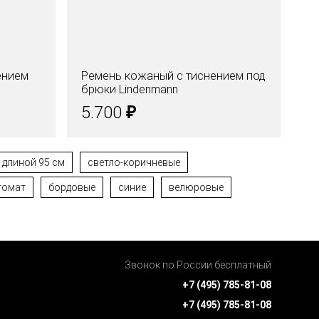
ением
Ремень кожаный с тиснением под
Ре
брюки Lindenmann
Li
₽
5.700
5
длиной 95 см
светло-коричневые
томат
бордовые
синие
велюровые
Звонок по России бесплатный
+7 (495) 785-81-08
+7 (495) 785-81-08