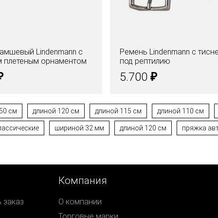
амшевый Lindenmann с
Ремень Lindenmann с тисн
м плетеным орнаментом
под рептилию
₽
₽
5.700
50 см
длиной 120 см
длиной 115 см
длиной 110 см
лассические
шириной 32 мм
длиной 120 см
пряжка ав
Компания
ь заказ
О компании
Торговые марки