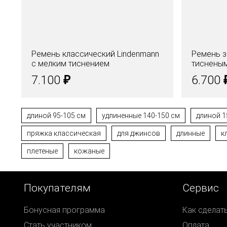
Ремень классический Lindenmann
Ремень з
с мелким тиснением
тиснены
₽
7.100
6.700
длиной 95-105 см
удлиненные 140-150 см
длиной 1
пряжка классическая
для джинсов
длинные
к
плетеные
кожаные
Покупателям
Сервис
Бонусная программа
Как сделат
Стать участником
Оплата