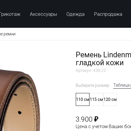
Трикотаж
Аксессуары
Одежда
Распродажа
е ремни
Ремень Lindenm
гладкой кожи
Артикул: 438-22
Таблица
Выберите размер:
110 см
115 см
120 см
₽
3.900
Цена с учетом Ваших б