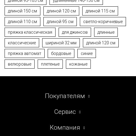
длиной 95-105 см
удлиненные 140-150 см
длиной 150 см
длиной 120 см
длиной 115 см
длиной 110 см
длиной 95 см
светло-коричневые
пряжка классическая
для джинсов
длинные
классические
шириной 32 мм
длиной 120 см
пряжка автомат
бордовые
синие
велюровые
плетеные
кожаные
Покупателям
Сервис
Компания