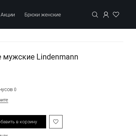
Акции
Брюки женские
е мужские Lindenmann
онусов
0
чите
бавить в корзину
инах