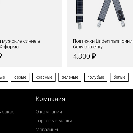
 мужские синие в
Подтяжки Lindenmann сини
 Х-форма
белую клетку
₽
₽
4.300
ые
серые
красные
зеленые
голубые
белые
Компания
ь заказ
О компании
Торговые марки
Магазины