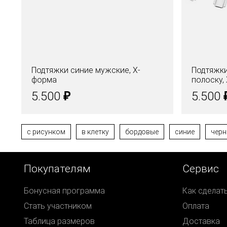
Подтяжки синие мужские, Х-
Подтяжки
форма
полоску,
₽
5.500
5.500
с рисунком
в клетку
бордовые
синие
черн
Покупателям
Сервис
Бонусная программа
Как сделат
Стать участником
Оплата
Таблица размеров
Доставка