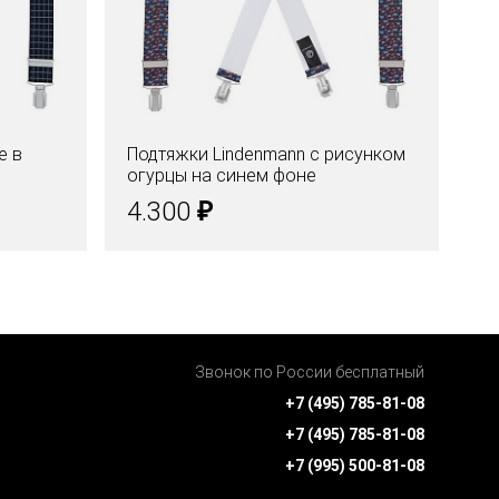
е в
Подтяжки Lindenmann с рисунком
По
огурцы на синем фоне
од
₽
4.300
4
Звонок по России бесплатный
+7 (495) 785-81-08
+7 (495) 785-81-08
+7 (995) 500-81-08