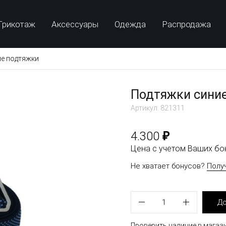
Трикотаж
Аксессуары
Одежда
Распродажа
е подтяжки
Подтяжки сини
Артикул: 821311
₽
4.300
Цена с учетом Ваших б
Не хватает бонусов?
Полу
1
До
Проверить наличие в магаз