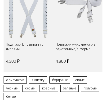
Подтяжки Lindenmann с
Подтяжки мужские узкие
якорями
однотонные, Х-форма
₽
₽
4.300
4.800
с рисунком
в клетку
бордовые
синие
черные
серые
красные
зеленые
голубые
белые