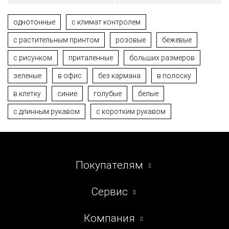
однотонные
с климат контролем
с растительным принтом
розовые
бежевые
с рисунком
приталенные
больших размеров
зеленые
в офис
без кармана
в полоску
в клетку
синие
голубые
белые
с длинным рукавом
с коротким рукавом
Покупателям
Сервис
Компания