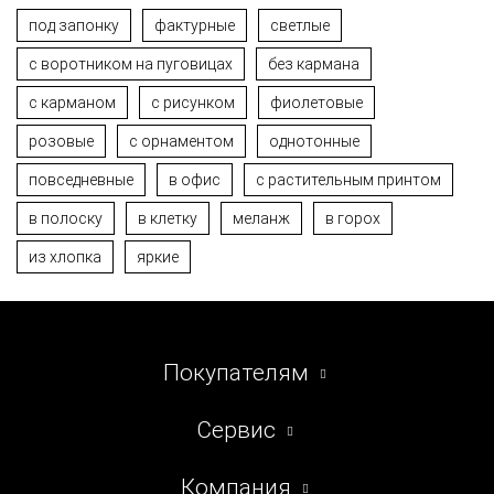
под запонку
фактурные
светлые
c воротником на пуговицах
без кармана
с карманом
с рисунком
фиолетовые
розовые
с орнаментом
однотонные
повседневные
в офис
с растительным принтом
в полоску
в клетку
меланж
в горох
из хлопка
яркие
Покупателям
Сервис
Компания