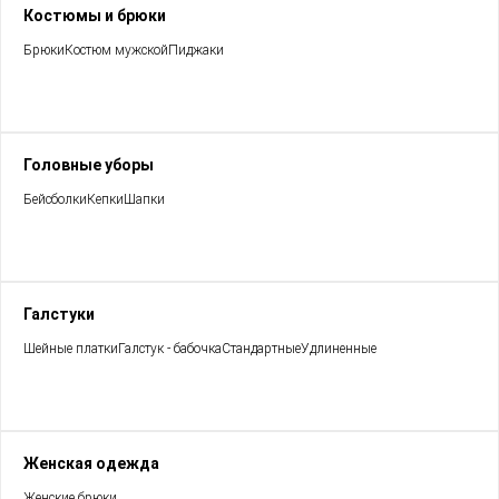
Костюмы и брюки
Брюки
Костюм мужской
Пиджаки
Головные уборы
Бейсболки
Кепки
Шапки
Галстуки
Шейные платки
Галстук - бабочка
Стандартные
Удлиненные
Женская одежда
Женские брюки