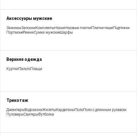
Аксессуары мужские
Зажимы
Запонки
Комплекты
Носки
Носовые платки
Платки-паше
Подтяжки
Портмоне
Ремни
Сумки мужские
Шарфы
Верхняя одежда
Куртки
Пальто
Плащи
Трикотаж
Джемперы
Водолазки
Жилеты
Кардиганы
Поло
Поло с длинным рукавом
Пуловеры
Свитеры
Футболки