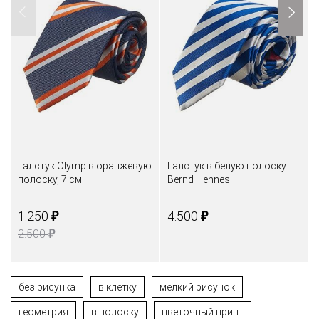
Галстук Olymp в оранжевую
Галстук в белую полоску
полоску, 7 см
Bernd Hennes
₽
₽
1.250
4.500
₽
2.500
без рисунка
в клетку
мелкий рисунок
геометрия
в полоску
цветочный принт