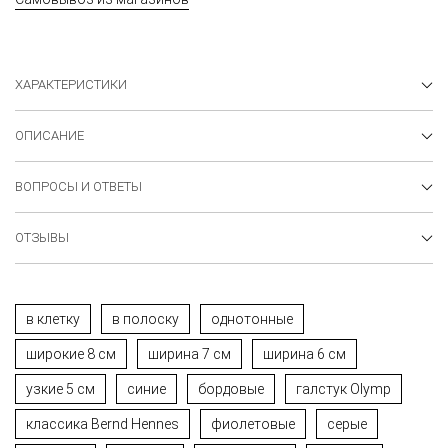
ХАРАКТЕРИСТИКИ
ОПИСАНИЕ
ВОПРОСЫ И ОТВЕТЫ
ОТЗЫВЫ
в клетку
в полоску
однотонные
широкие 8 см
ширина 7 см
ширина 6 см
узкие 5 см
синие
бордовые
галстук Olymp
классика Bernd Hennes
фиолетовые
серые