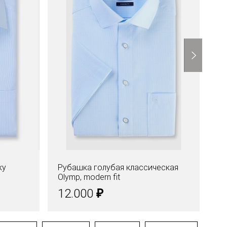
ку
Рубашка голубая классическая
Ру
Olymp, modern fit
Lu
₽
12.000
1