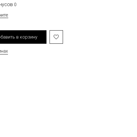
онусов
0
чите
бавить в корзину
инах