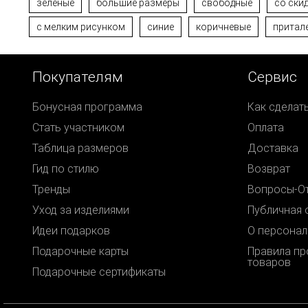
зеленые
большие размеры
свободные
со ски
с мелким рисунком
синие
коричневые
притал
Покупателям
Сервис
Бонусная программа
Как сделат
Стать участником
Оплата
Таблица размеров
Доставка
Гид по стилю
Возврат
Тренды
Вопросы-О
Уход за изделиями
Публичная 
Идеи подарков
О персонал
Подарочные карты
Правила п
товаров
Подарочные сертификаты