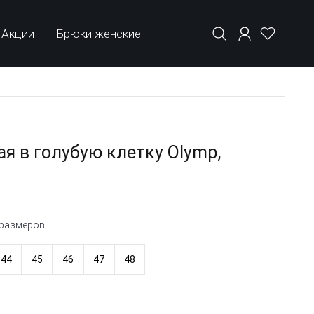
Акции
Брюки женские
я в голубую клетку Olymp,
 размеров
44
45
46
47
48