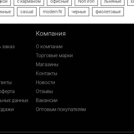
дкой
с карманом
офисные
Non iron
льняные
х
енные
casual
modern fit
черные
фиолетовые
Компания
ь заказ
О компании
Торговые марки
Магазины
Контакты
тветы
Новости
оферта
Отзывы
ьных данных
Вакансии
родажи
Оптовым покупателям