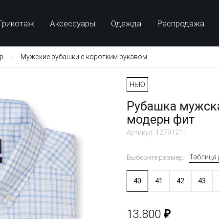
Трикотаж
Аксессуары
Одежда
Распродажа
p
Мужские рубашки с коротким рукавом
НЬЮ
Рубашка мужска
модерн фит
Артикул: 12791211
Таблица
Выберите размер:
40
41
42
43
₽
13.800