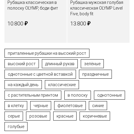
Рубашка классическая в
Рубашка мужская голубая
полоску OLYMP, боди фит
классическая OLYMP Level
Five, body fit
₽
₽
10.800
13.800
приталенные рубашки на высокий рост
высокий рост
длинный рукав
зелёные
однотонные с цветной вставкой
праздничные
на каждый день
классические
с растительным принтом
в полоску
однотонные
в клетку
черные
фиолетовые
синие
серые
розовые
красные
коричневые
голубые