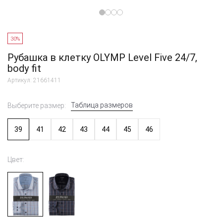
30%
Рубашка в клетку OLYMP Level Five 24/7,
body fit
Артикул: 21661411
Таблица размеров
Выберите размер:
39
41
42
43
44
45
46
Цвет: