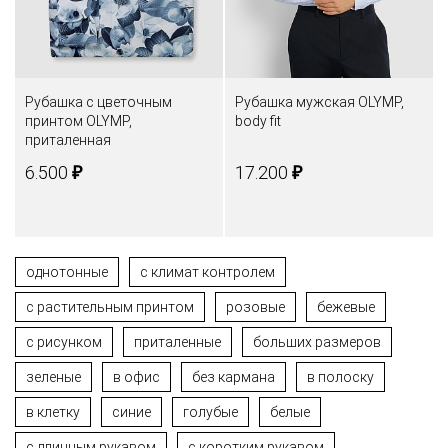
Рубашка с цветочным
Рубашка мужская OLYMP,
принтом OLYMP,
body fit
приталенная
₽
₽
6.500
17.200
однотонные
с климат контролем
с растительным принтом
розовые
бежевые
с рисунком
приталенные
больших размеров
зеленые
в офис
без кармана
в полоску
в клетку
синие
голубые
белые
с длинным рукавом
с коротким рукавом