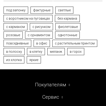
под запонку
фактурные
светлые
c воротником на пуговицах
без кармана
с карманом
с рисунком
фиолетовые
розовые
с орнаментом
однотонные
повседневные
в офис
с растительным принтом
в полоску
в клетку
меланж
в горох
из хлопка
яркие
Покупателям
Сервис