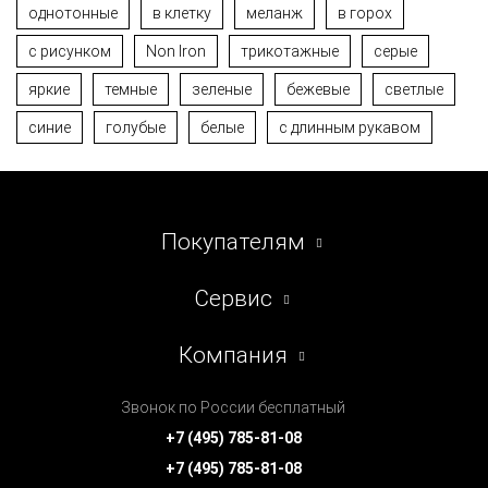
однотонные
в клетку
меланж
в горох
с рисунком
Non Iron
трикотажные
серые
яркие
темные
зеленые
бежевые
светлые
синие
голубые
белые
с длинным рукавом
Покупателям
Сервис
Компания
Звонок по России бесплатный
+7 (495) 785-81-08
+7 (495) 785-81-08