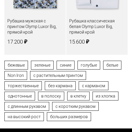
Рубашка мужская с
Рубашка классическая
принтом Olymp Luxor Big,
белая Olymp Luxor Big,
прямой крой
прямой крой
₽
₽
17.200
15.600
бежевые
зеленые
синие
голубые
белые
Non Iron
с растительным принтом
торжественные
без кармана
с карманом
однотонные
в полоску
в клетку
из хлопка
с длинным рукавом
с коротким рукавом
на высокий рост
больших размеров