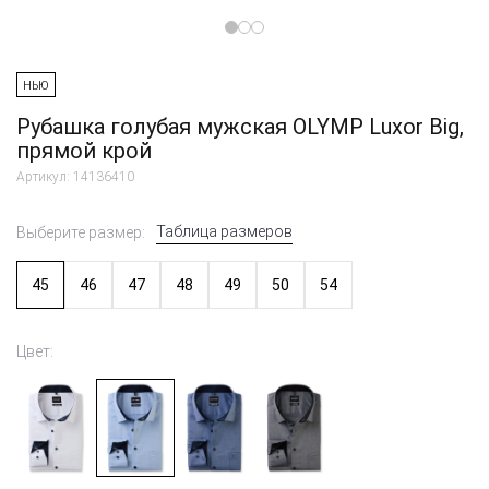
НЬЮ
Рубашка голубая мужская OLYMP Luxor Big,
прямой крой
Артикул: 14136410
Таблица размеров
Выберите размер:
45
46
47
48
49
50
54
Цвет: