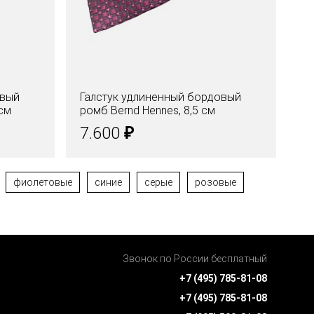
овый
Галстук удлиненный бордовый
Га
 см
ромб Bernd Hennes, 8,5 см
пр
₽
7.600
7
фиолетовые
синие
серые
розовые
Звонок по России бесплатный
+7 (495) 785-81-08
+7 (495) 785-81-08