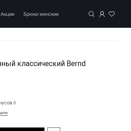
Акции
Брюки женские
нный классический Bernd
онусов
0
чите