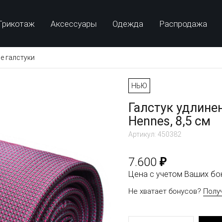
Трикотаж
Аксессуары
Одежда
Распродажа
е галстуки
НЬЮ
Галстук удлине
Hennes, 8,5 см
Артикул: 450382
₽
7.600
Цена с учетом Ваших б
Не хватает бонусов?
Полу