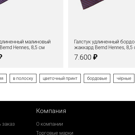
удлиненный малиновый
Галстук удлиненный борд
Bernd Hennes, 8,5 см
жаккард Bernd Hennes, 8,5
₽
₽
7.600
ия
в полоску
цветочный принт
бордовые
чёрные
Компания
ь заказ
О компании
Торговые марки