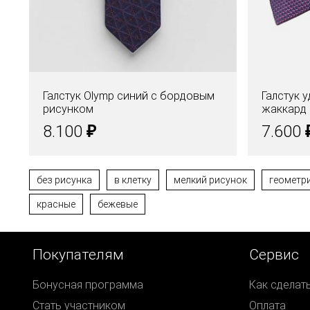
Галстук Olymp синий с бордовым
Галстук 
рисунком
жаккард 
₽
8.100
7.600
без рисунка
в клетку
мелкий рисунок
геометр
красные
бежевые
Покупателям
Сервис
Бонусная программа
Как сделат
Стать участником
Оплата