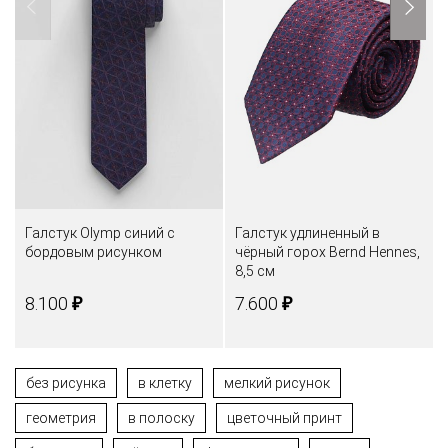
Галстук Olymp синий с
Галстук удлиненный в
бордовым рисунком
чёрный горох Bernd Hennes,
8,5 см
₽
₽
8.100
7.600
без рисунка
в клетку
мелкий рисунок
геометрия
в полоску
цветочный принт