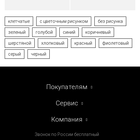
клетчатые
с цветочным рисунком
без рисунка
зеленый
голубой
синий
коричневый
шерстяной
хлопковый
красный
фиолетовый
серый
черный
Покупателям
Сервис
Компания
Звонок по России бесплатный