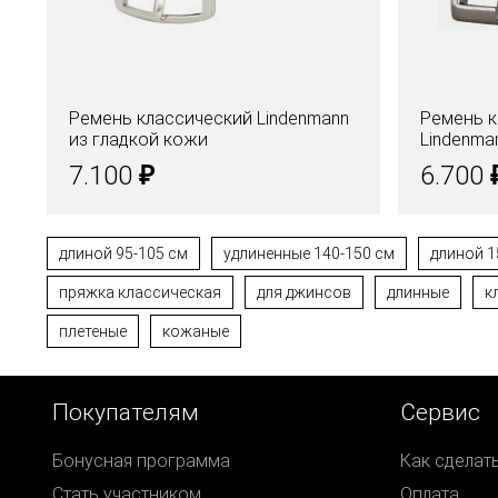
Ремень классический Lindenmann
Ремень 
из гладкой кожи
Lindenma
₽
7.100
6.700
длиной 95-105 см
удлиненные 140-150 см
длиной 1
пряжка классическая
для джинсов
длинные
к
плетеные
кожаные
Покупателям
Сервис
Бонусная программа
Как сделат
Стать участником
Оплата