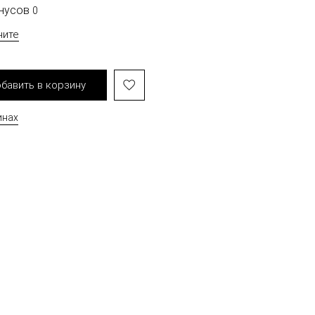
онусов
0
чите
бавить в корзину
инах