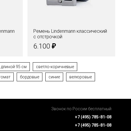
enmann
Ремень Lindenmann классический
Ре
с отстрочкой
ти
₽
6.100
6
длиной 95 см
светло-коричневые
томат
бордовые
синие
велюровые
Звонок по России бесплатный
+7 (495) 785-81-08
+7 (495) 785-81-08