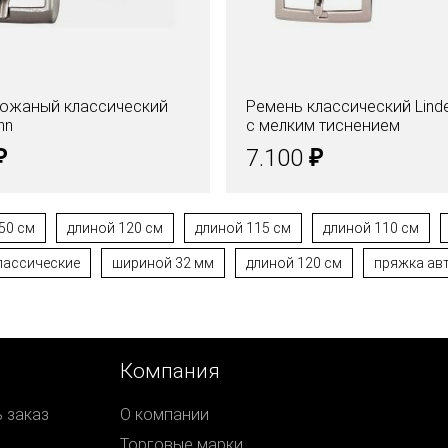
кожаный классический
Ремень классический Lind
nn
с мелким тиснением
₽
₽
7.100
50 см
длиной 120 см
длиной 115 см
длиной 110 см
лассические
шириной 32 мм
длиной 120 см
пряжка ав
Компания
ь заказ
О компании
Торговые марки