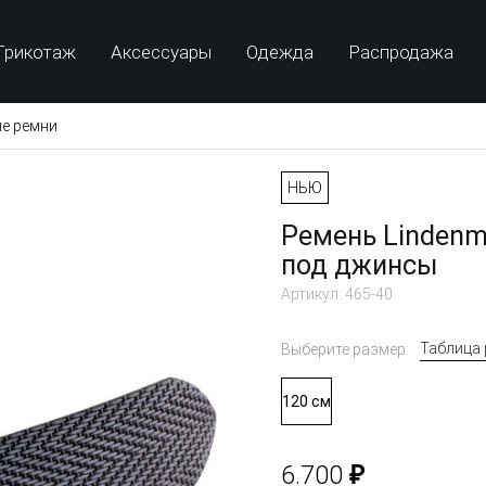
Трикотаж
Аксессуары
Одежда
Распродажа
е ремни
НЬЮ
Ремень Lindenm
под джинсы
Артикул: 465-40
Таблица
Выберите размер:
120 см
₽
6.700